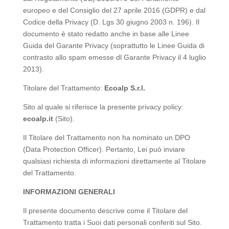
europeo e del Consiglio del 27 aprile 2016 (GDPR) e dal
Codice della Privacy (D. Lgs 30 giugno 2003 n. 196). Il
documento è stato redatto anche in base alle Linee
Guida del Garante Privacy (soprattutto le Linee Guida di
contrasto allo spam emesse dl Garante Privacy il 4 luglio
2013).
Titolare del Trattamento:
Ecoalp S.r.l.
Sito al quale si riferisce la presente privacy policy:
ecoalp.it
(Sito).
Il Titolare del Trattamento non ha nominato un DPO
(Data Protection Officer). Pertanto, Lei può inviare
qualsiasi richiesta di informazioni direttamente al Titolare
del Trattamento.
INFORMAZIONI GENERALI
Il presente documento descrive come il Titolare del
Trattamento tratta i Suoi dati personali conferiti sul Sito.