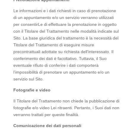
Le informazioni e i dati richiesti in caso di prenotazione
di un appuntamento e/o un servizio verranno utilizzati
per consentirLe di effettuare la prenotazione in oggetto
con il Titolare del Trattamento nelle modalità indicate sul
Sito. La base giuridica del trattamento è la necessità del
Titolare del Trattamento di eseguire misure
precontrattuali adottate su richiesta dell’interessato. Il
conferimento dei dati è facoltativo. Tuttavia, il Suo
eventuale rifiuto di conferire i dati comporterà
l’impossibilità di prenotare un appuntamento e/o un
servizio sul Sito.
Fotografie e video
Il Titolare del Trattamento non chiede la pubblicazione di
fotografie e/o video Lei ritraenti. Pertanto, i Suoi dati non
verranno trattati per queste finalità.
Comunicazione dei dati personali