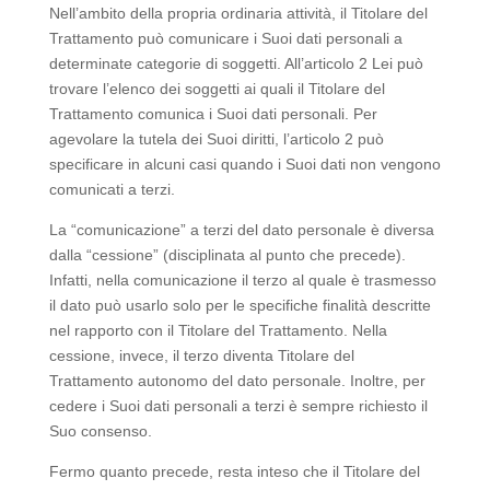
Nell’ambito della propria ordinaria attività, il Titolare del
Trattamento può comunicare i Suoi dati personali a
determinate categorie di soggetti. All’articolo 2 Lei può
trovare l’elenco dei soggetti ai quali il Titolare del
Trattamento comunica i Suoi dati personali. Per
agevolare la tutela dei Suoi diritti, l’articolo 2 può
specificare in alcuni casi quando i Suoi dati non vengono
comunicati a terzi.
La “comunicazione” a terzi del dato personale è diversa
dalla “cessione” (disciplinata al punto che precede).
Infatti, nella comunicazione il terzo al quale è trasmesso
il dato può usarlo solo per le specifiche finalità descritte
nel rapporto con il Titolare del Trattamento. Nella
cessione, invece, il terzo diventa Titolare del
Trattamento autonomo del dato personale. Inoltre, per
cedere i Suoi dati personali a terzi è sempre richiesto il
Suo consenso.
Fermo quanto precede, resta inteso che il Titolare del