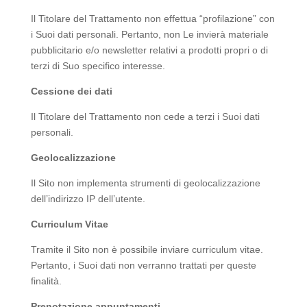
Il Titolare del Trattamento non effettua “profilazione” con
i Suoi dati personali. Pertanto, non Le invierà materiale
pubblicitario e/o newsletter relativi a prodotti propri o di
terzi di Suo specifico interesse.
Cessione dei dati
Il Titolare del Trattamento non cede a terzi i Suoi dati
personali.
Geolocalizzazione
Il Sito non implementa strumenti di geolocalizzazione
dell’indirizzo IP dell’utente.
Curriculum Vitae
Tramite il Sito non è possibile inviare curriculum vitae.
Pertanto, i Suoi dati non verranno trattati per queste
finalità.
Prenotazione appuntamenti