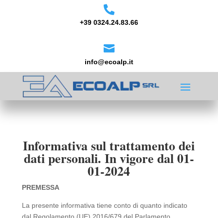

+39 0324.24.83.66

info@ecoalp.it
Informativa sul trattamento dei
dati personali. In vigore dal 01-
01-2024
PREMESSA
La presente informativa tiene conto di quanto indicato
dal Regolamento (UE) 2016/679 del Parlamento