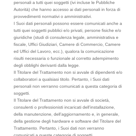
personali a tutti quei soggetti (ivi incluse le Pubbliche
Autorità) che hanno accesso ai dati personali in forza di
provvedimenti normativi o amministrativi.
I Suoi dati personali possono essere comunicati anche a
tutti quei soggetti pubblici e/o privati, persone fisiche e/o
giuridiche (studi di consulenza legale, amministrativa e
fiscale, Uffici Giudiziari, Camere di Commercio, Camere
ed Uffici del Lavoro, ecc.), qualora la comunicazione
risulti necessaria o funzionale al corretto adempimento
degli obblighi derivanti dalla legge.
Il Titolare del Trattamento non si avvale di dipendenti e/o
collaboratori a qualsiasi titolo. Pertanto, i Suoi dati
personali non verranno comunicati a questa categoria di
soggetti.
Il Titolare del Trattamento non si avvale di società,
consulenti o professionisti incaricati dell’installazione,
della manutenzione, dell’aggiornamento e, in generale,
della gestione degli hardware e software del Titolare del
Trattamento. Pertanto, i Suoi dati non verranno
comunicati a queste categorie di soggetti.