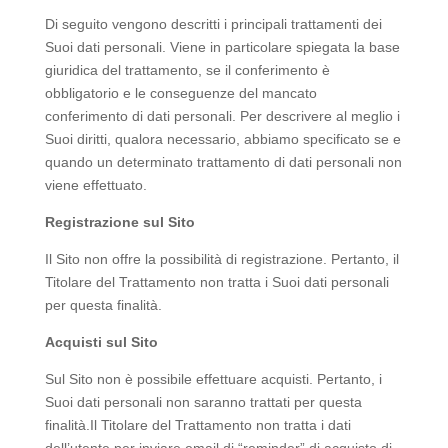
Di seguito vengono descritti i principali trattamenti dei
Suoi dati personali. Viene in particolare spiegata la base
giuridica del trattamento, se il conferimento è
obbligatorio e le conseguenze del mancato
conferimento di dati personali. Per descrivere al meglio i
Suoi diritti, qualora necessario, abbiamo specificato se e
quando un determinato trattamento di dati personali non
viene effettuato.
Registrazione sul Sito
Il Sito non offre la possibilità di registrazione. Pertanto, il
Titolare del Trattamento non tratta i Suoi dati personali
per questa finalità.
Acquisti sul Sito
Sul Sito non è possibile effettuare acquisti. Pertanto, i
Suoi dati personali non saranno trattati per questa
finalità.Il Titolare del Trattamento non tratta i dati