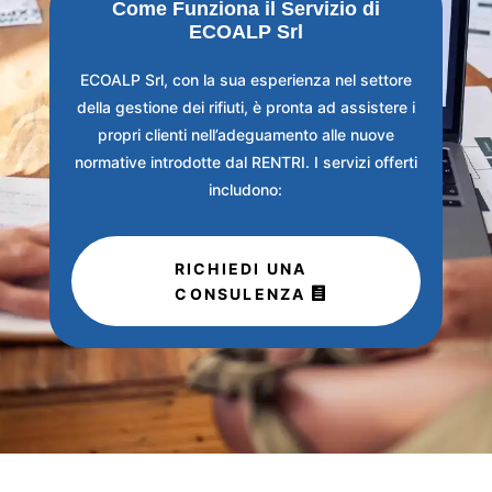
Come Funziona il Servizio di
ECOALP Srl
ECOALP Srl, con la sua esperienza nel settore
della gestione dei rifiuti, è pronta ad assistere i
propri clienti nell’adeguamento alle nuove
normative introdotte dal RENTRI. I servizi offerti
includono:
RICHIEDI UNA
CONSULENZA