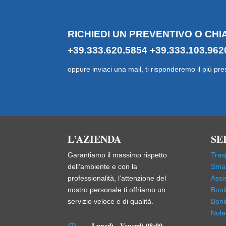
RICHIEDI UN PREVENTIVO O CHI
+39.333.620.5854
+39.333.103.962
oppure inviaci una mail, ti risponderemo il più pre
L’AZIENDA
SE
Garantiamo il massimo rispetto
Tras
dell’ambiente e con la
Smal
professionalità, l’attenzione del
Assi
nostro personale ti offriamo un
Boni
servizio veloce e di qualità.
Boni
Nole
Lunedì - Venerdì 08:00 -