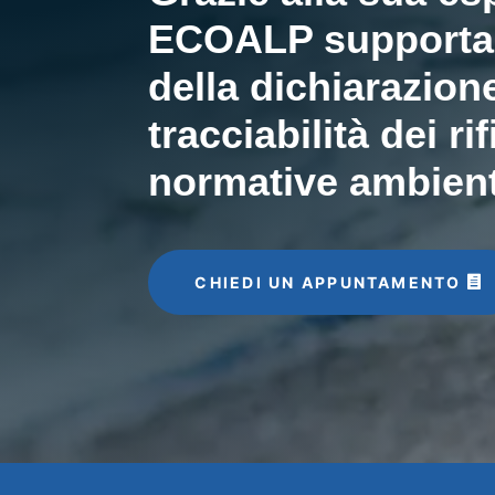
ECOALP supporta l
della dichiarazion
tracciabilità dei ri
normative ambient
CHIEDI UN APPUNTAMENTO