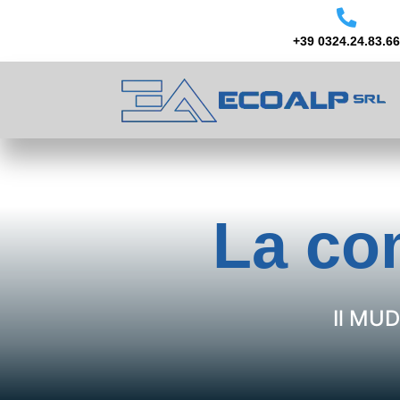

+39 0324.24.83.6
La co
Il MUD