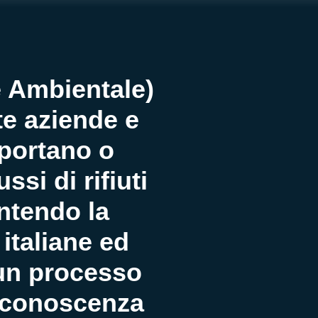
e Ambientale)
e aziende e
portano o
ssi di rifiuti
antendo la
italiane ed
un processo
e conoscenza