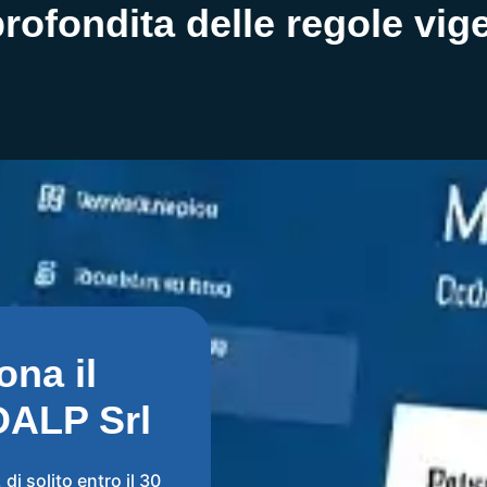
rofondita delle regole vige
na il
OALP Srl
i solito entro il 30