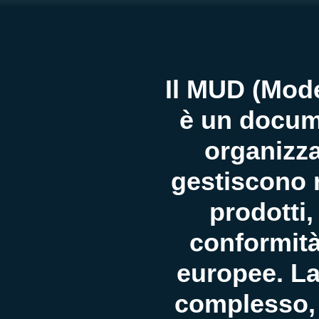
Il MUD (Mode
è un docum
organizz
gestiscono ri
prodotti,
conformità
europee. L
complesso, 