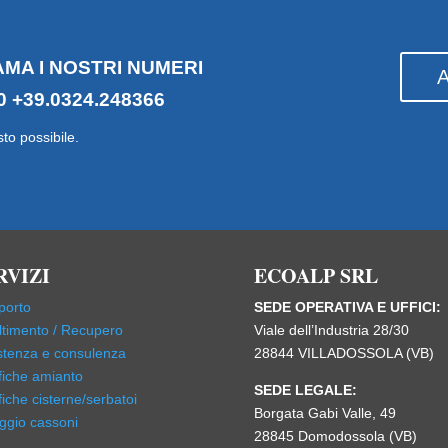
AMA I NOSTRI NUMERI
0
+39.0324.248366
sto possibile.
RVIZI
ECOALP SRL
porto
SEDE OPERATIVA E UFFICI:
timento / Recupero
Viale dell’Industria 28/30
stenza e consulenza
28844 VILLADOSSOLA (VB)
fiche amianto
SEDE LEGALE:
fiche cisterne/serbatoi
Borgata Gabi Valle, 49
ggio cassoni
28845 Domodossola (VB)