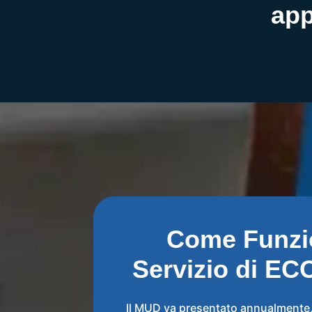
app
Come Funzio
Servizio di EC
Il MUD va presentato annualmente, d